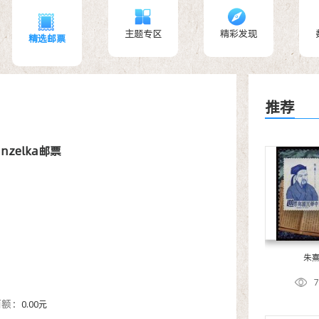
主题专区
精彩发现
精选邮票
推荐
anzelka邮票
朱
面额：
0.00元