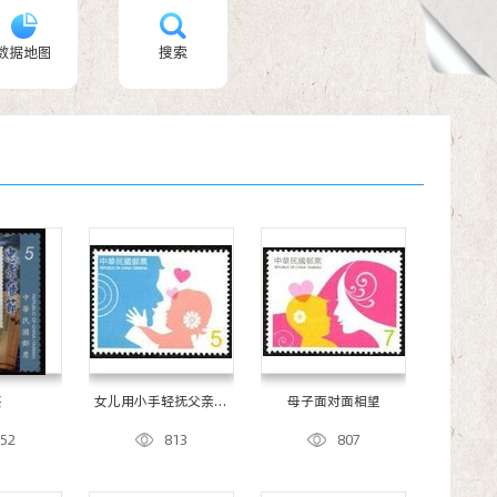
数据地图
搜索
熹
女儿用小手轻抚父亲脸
母子面对面相望
颊
752
813
807