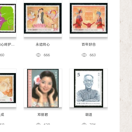
细心呵护孙
永结同心
百年好合
模样
760
666
663
天成
邓丽君
胡适
658
628
706